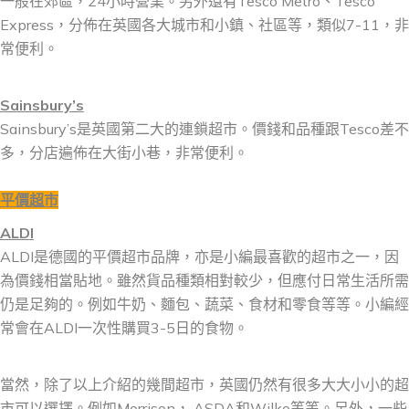
一般在郊區，24小時營業。另外還有Tesco Metro、Tesco
Express，分佈在英國各大城市和小鎮、社區等，類似7-11，非
常便利。
Sainsbury’s
Sainsbury’s是英國第二大的連鎖超市。價錢和品種跟Tesco差不
多，分店遍佈在大街小巷，非常便利。
平價超市
ALDI
ALDI是德國的平價超市品牌，亦是小編最喜歡的超市之一，因
為價錢相當貼地。雖然貨品種類相對較少，但應付日常生活所需
仍是足夠的。例如牛奶、麵包、蔬菜、食材和零食等等。小編經
常會在ALDI一次性購買3-5日的食物。
當然，除了以上介紹的幾間超市，英國仍然有很多大大小小的超
市可以選擇。例如Morrison， ASDA和Wilko等等。另外，一些