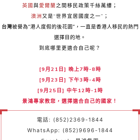
英國
與
愛爾蘭
之間移民政策千絲萬縷；
澳洲
又是“世界宜居國度之一”；
台灣
被譽為“港人度假的後花園”，一直是香港人移民的熱門
選擇目的地。
到底哪里更適合自己呢？
[9月21日]
晚上7時-8時
[9月23日]
下午
3時-4時
[9月25日]
中午12時-1時
景鴻專家教您，選擇適合自己的國家！
電話: (852)2369-1844
WhatsApp: (852)9696-1844