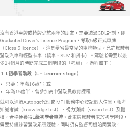
沒有香港車牌或持牌少於兩年的朋友，需要透過GDL計劃，即
Graduated Driver’s Licence Program，考取5級正式車牌
（Class 5 licence）。這是曼省最常見的車牌類型，允許駕駛者
駕駛汽車和輕型卡車（轎車、SUV 和貨卡）。駕駛者需要以最
少24個月的時間完成三個階段的「考驗」，過程如下：
L
初學者階段（
L – Learner stage
）
只要：年滿16歲*；或
年滿15歲半，曾參加高中駕駛員教育課程
就可以通過Autopac代理或 MPI 服務中心登記個人信息，報考
知識考試（knowledge test）、視力測試（vision test）及體
檢，合格便獲得
L
級
初學者
車牌
。此車牌駕駛者處於初學階段，
需要持續練習駕駛累積經驗，同時須有監督司機陪同駕駛。