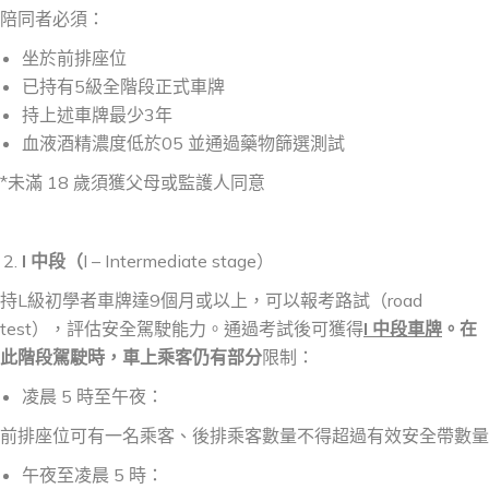
陪同者必須：
坐於前排座位
已持有5級全階段正式車牌
持上述車牌最少3年
血液酒精濃度低於05 並通過藥物篩選測試
*未滿 18 歲須獲父母或監護人同意
I
中段（
I – Intermediate stage）
持L級初學者車牌達9個月或以上，可以報考路試（road
test），評估安全駕駛能力。通過考試後可獲得
I
中段車牌
。在
此階段駕駛時，車上乘客仍有部分
限制：
凌晨 5 時至午夜：
前排座位可有一名乘客、後排乘客數量不得超過有效安全帶數量
午夜至凌晨 5 時：