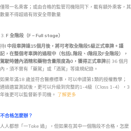
僅限一名乘客；或由合格的監管司機陪同下，載有額外乘客，其
數量不得超過有效安全帶數量
F
全階段（
F – Full stage
）
持
I
中段車牌達
15
個月後，將可考取全階段
5
級正式車牌。謹
記，在整個考車牌的過程中（包括
L
階段、
I
階段及
F
全階段），
駕駛時體內酒精和藥物含量限度為
0
，獲得正式車牌
前 36 個月
內，須不曾有「藥駕」或「酒駕」等違規紀錄。
如果年滿18 歲並符合醫療標準，可以申請第1類的授權教學；
通過適當測試後，更可以升級到完整的1-4級（Class 1-4），3
年後更可以監督新手司機。
了解更多
不合格怎麼辦？
人人都想「一Take 過」，但如果在其中一個階段不合格，怎麼