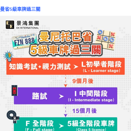
曼省
5
級車牌過三關