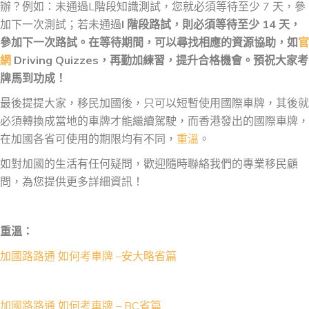
辦？例如：未通過L階段知識測試，您就必須等待至少 7 天，參
加下一次測試；若未通過
I
階段路試，則必須等待至少
14
天，
參加下一次路試。在等待期間，可以尋找相應的資源協助，如
官
網
Driving Quizzes
，再勤加練習，提升合格機會。預祝大家考
牌馬到功成！
最後提提大家，移民加國後，只可以短暫使用國際車牌，其後就
必須轉換成當地的車牌才能繼續駕駛，而香港發出的國際車牌，
在加國各省可使用的期限均有不同，
重溫
。
如對加國的生活有任何疑問，歡迎隨時聯絡我們的專業移民顧
問，為您提供更多詳細資訊！
重溫：
加國路路通 如何考車牌 –安大略省篇
加國路路通 如何考車牌 – BC省篇