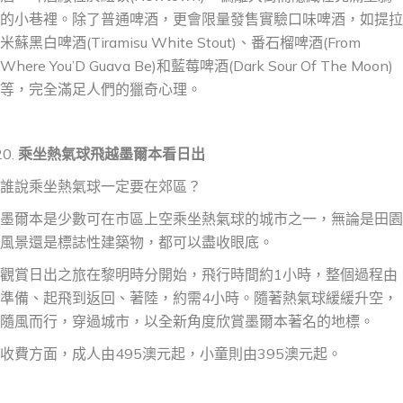
的小巷裡。除了普通啤酒，更會限量發售實驗口味啤酒，如提拉
米蘇黑白啤酒(Tiramisu White Stout)、番石榴啤酒(From
Where You’D Guava Be)和藍莓啤酒(Dark Sour Of The Moon)
等，完全滿足人們的獵奇心理。
乘坐熱氣球飛越墨爾本看日出
誰說乘坐熱氣球一定要在郊區？
墨爾本是少數可在市區上空乘坐熱氣球的城市之一，無論是田園
風景還是標誌性建築物，都可以盡收眼底。
觀賞日出之旅在黎明時分開始，飛行時間約1小時，整個過程由
準備、起飛到返回、著陸，約需4小時。隨著熱氣球緩緩升空，
隨風而行，穿過城市，以全新角度欣賞墨爾本著名的地標。
收費方面，成人由495澳元起，小童則由395澳元起。