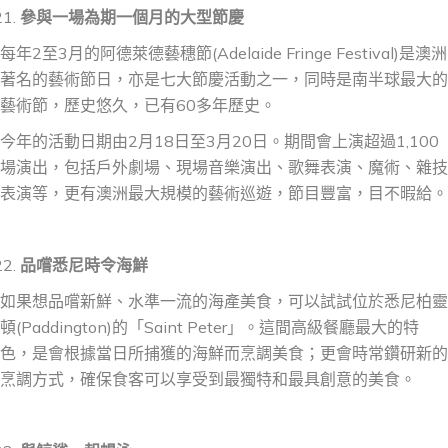
參與一場為期一個月的大型節慶
每年2至3月的阿德萊德藝穗節(Adelaide Fringe Festival)是澳洲
著名的藝術節日，亦是七大節慶活動之一，同時是南半球最大的
藝術節，歷史悠久，已有60多年歷史。
今年的活動日期由2月18日至3月20日。期間會上演超過1,100
場演出，包括戶外劇場、現場音樂演出、歌舞表演、魔術、雜技
表演等，更有澳洲最大規模的藝術巡遊，節目豐富，目不暇給。
品嚐悉尼
時令
海鮮
如果想品嚐新鮮、水準一流的海產美食，可以試試位於悉尼柏靈
頓(Paddington)的「Saint Peter」。這間高級餐廳最大的特
色，是會根據當日所捕獲的海鮮而烹調美食；更會時常鑽研新的
烹調方式，確保食客可以享受到最獨特和最具創意的美食。