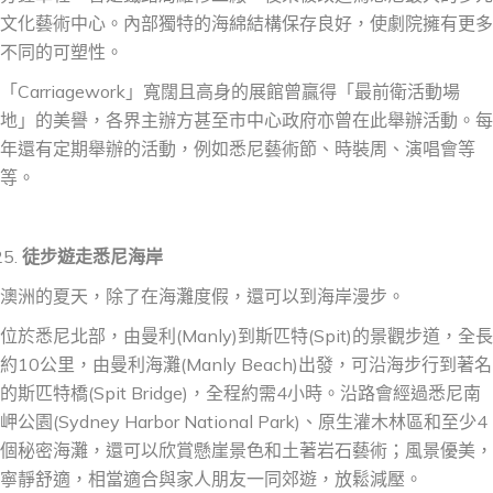
文化藝術中心。內部獨特的海綿結構保存良好，使劇院擁有更多
不同的可塑性。
「Carriagework」寬闊且高身的展館曾贏得「最前衛活動場
地」的美譽，各界主辦方甚至市中心政府亦曾在此舉辦活動。每
年還有定期舉辦的活動，例如悉尼藝術節、時裝周、演唱會等
等。
徒步遊走悉尼海岸
澳洲的夏天，除了在海灘度假，還可以到海岸漫步。
位於悉尼北部，由曼利(Manly)到斯匹特(Spit)的景觀步道，全長
約10公里，由曼利海灘(Manly Beach)出發，可沿海步行到著名
的斯匹特橋(Spit Bridge)，全程約需4小時。沿路會經過悉尼南
岬公園(Sydney Harbor National Park)、原生灌木林區和至少4
個秘密海灘，還可以欣賞懸崖景色和土著岩石藝術；風景優美，
寧靜舒適，相當適合與家人朋友一同郊遊，放鬆減壓。