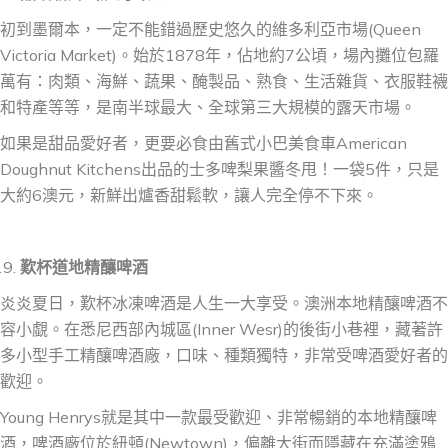
初到墨爾本，一定不能錯過歷史悠久的維多利亞市場(Queen
Victoria Market)。始於1878年，佔地約7公頃，場內攤位包羅
萬有：肉類、海鮮、蔬果、醃製品、熟食、生活雜貨、衣服鞋襪
和特產等等，是南半球最大、全球第三大規模的露天市場。
如果是甜品愛好者，更要必食由舊式小巴美食車American
Doughnut Kitchens出品的士多啤梨果醬冬甩！一袋5件，只是
大約6澳元，新鮮出爐香甜鬆軟，讓人完全停不下來。
歎杯道地精釀啤酒
炎炎夏日，歎杯冰凍啤酒是人生一大享受。澳洲本地精釀啤酒不
容小覷。在悉尼西部內城區(Inner Wesr)的後街小巷裡，藏著許
多小型手工精釀啤酒廠，口味、種類獨特，非常受啤酒愛好者的
歡迎。
Young Henrys就是其中一款最受歡迎、非常暢銷的本地精釀啤
酒，啤酒廠位於紐頓(Newtown)，偏離大街而隱藏在充滿塗鴉