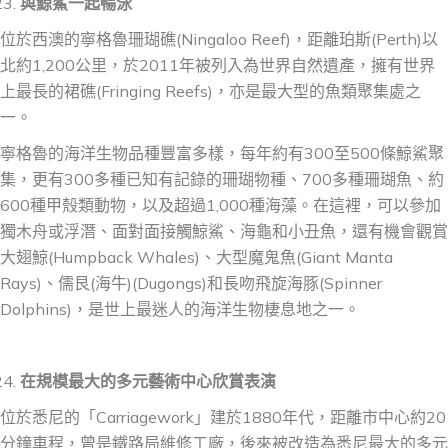
與鯨鯊一起
暢
泳
位於西澳的寧格魯珊瑚礁(Ningaloo Reef)，距離珀斯(Perth)以
北約1,200公里，於2011年被列入為世界自然遺產，擁有世界
上最長的裙礁(Fringing Reefs)，亦是最大型的魚類聚集處之
一。
寧格魯的海洋生物品種豐富多樣，每年約有300至500條鯨鯊聚
集，更有300多種已知有記錄的珊瑚物種、700多種珊瑚魚、約
600種甲殼類動物，以及超過1,000種海藻。在這裡，可以參加
獨木舟或浮潛、面對面接觸鯨鯊、海龜和小丑魚，還有機會觀賞
大翅鯨(Humpback Whales)、大型魔鬼魚(Giant Manta
Rays)、儒艮(海牛)(Dugongs)和長吻飛旋海豚(Spinner
Dolphins)，是世上最迷人的海洋生物棲息地之一。
在規模最大的多元藝術中心欣賞表演
位於悉尼的「Carriagework」建於1880年代，距離市中心約20
分鐘車程，曾是鐵路局維修工廠，後來被改造為悉尼最大的多元