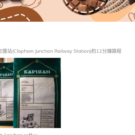
Clapham Junction Railway Station)約12分鐘路程