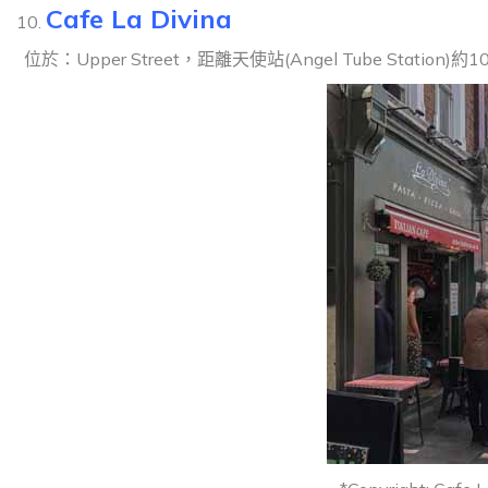
Cafe La Divina
位於：Upper Street，距離天使站(Angel Tube Station)