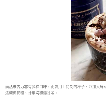
而熱朱古力亦有多種口味，更會用上特制的杯子，並加入鮮
焦糖棉花糖、蜂巢塊和爆谷等。