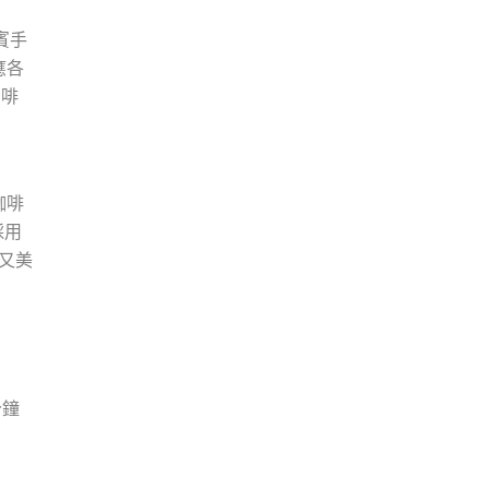
賓手
應各
咖啡
咖啡
採用
康又美
分鐘