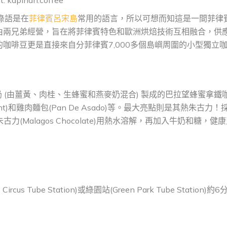
t: kapihan.coffee
加祿語是在
菲律賓
呂宋島
常用的語言，所以可想而知這是一間菲律
由兩兄弟經營，旨在將菲律賓特色和歐洲烘焙技術互相融合，供
咖啡豆更是直接來自分菲律賓7,000多個島嶼周圍的小型獨立
黃金牛奶 (由薑黃、肉桂、生蜂蜜和燕麥奶混合) 製成的巴拉望蜂蜜拿鐵
roissant)和雞肉麵包(Pan De Asado)等。最大亮點則是其熱朱古力！
Malagos Chocolate)用熱水溶解，再加入牛奶和糖，健
cus Tube Station)或綠園站(Green Park Tube Station)約6