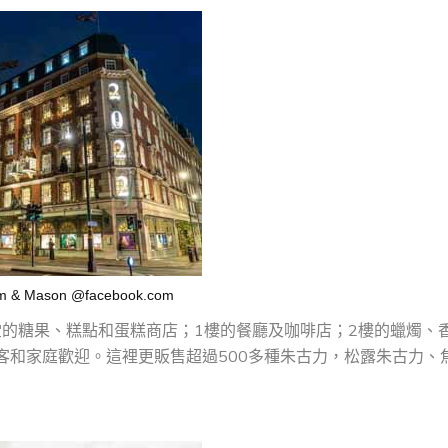
num & Mason @facebook.com
堂的糖果、糕點和蛋糕商店；1樓的餐廳及咖啡店；2樓的蠟燭、
客和家庭歡迎。這裡更販售超過500多種朱古力，松露朱古力、