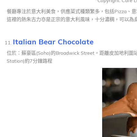
*Copyright: Cafe 
餐廳專注於意大利美食，供應菜式種類繁多，包括Pizza、意
這裡的熱朱古力亦是正宗的意大利風味，十分濃稠，可以為
Italian Bear Chocolate
位於：蘇豪區(Soho)的Broadwick Street，距離皮加地利圍站(Piccad
Station)約7分鐘路程