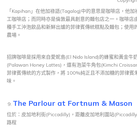
*Copyrigh
「Kapihan」在他加祿語(Tagalog)中的意思是咖啡店，他
工咖啡店；而同時亦是倫敦最具創意的麵包店之一。咖啡店
種手工沖泡飲品和新鮮出爐的菲律賓傳統糕點及麵包；使用的
農場。
招牌咖啡是採用來自愛妮島(El Nido Island)的蜂蜜和
(Palawan Honey Lattes)，還有泡菜牛角包(Kimchi C
菲律賓傳統的方式製作，將 100%純正且不添加糖的菲律賓朱古力(
味。
The Parlour at Fortnum & Mason
位於：皮加地利街(Piccadilly)，距離皮加地利圍站(Piccadilly Cir
路程