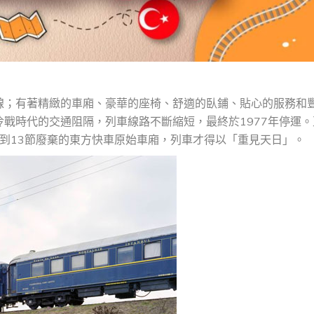
線；有著精緻的車廂、豪華的座椅、舒適的臥鋪、貼心的服務和
戰時代的交通阻隔，列車線路不斷縮短，最終於1977年停運。
羅斯邊境找到13節廢棄的東方快車原始車廂，列車才得以「重見天日」。