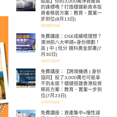
賦能】你的3,000萬淨資產真
的達標嗎？打造穩健新資本投
資者移居方案：教育、置業一
步到位(8月13日)
06/08/2026
免費講座：DSE成績唔理想？
澳洲前八大申請+身份規劃！
高 | 中 | 低分 選科黃金部署(7
月30日)
24/07/2026
免費講座：【跨境機遇 | 身份
協同】投了3,000萬也可能拿
不到永居？穩健搭建香港投資
移民方案：教育、置業一步到
位(7月23日)
17/07/2026
免費講座：資產集中=慢性減