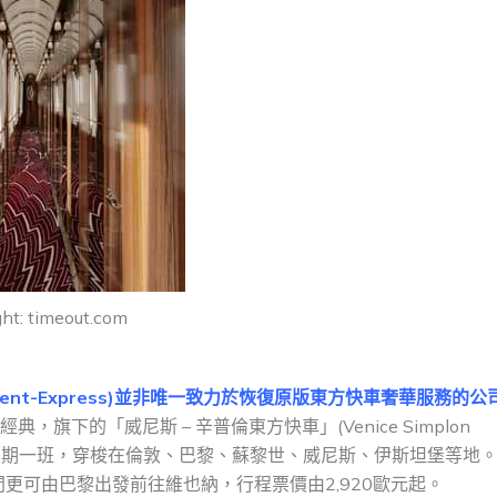
ght: timeout.com
-Orient-Express)並非唯一致力於恢復原版東方快車奢華服務的公
，旗下的「威尼斯 – 辛普倫東方快車」(Venice Simplon
月期間，每星期一班，穿梭在倫敦、巴黎、蘇黎世、威尼斯、伊斯坦堡等地
間更可由巴黎出發前往維也納，行程票價由2,920歐元起。