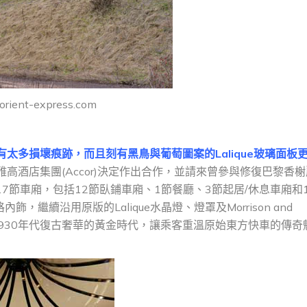
 orient-express.com
太多損壞痕跡，而且刻有黑鳥與葡萄圖案的Lalique玻璃面板
雅高酒店集團(Accor)決定作出合作，並請來曾參與修復巴黎香
得的17節車廂，包括12節臥鋪車廂、1節餐廳、3節起居/休息車廂和
，繼續沿用原版的Lalique水晶燈、燈罩及Morrison and
至1930年代復古奢華的黃金時代，讓乘客重溫原始東方快車的傳奇