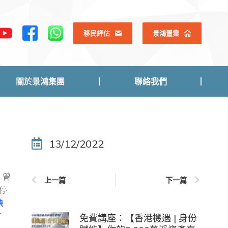
關於景鴻集團
聯絡我們
移民評估
景鴻置業
關於景鴻集團
聯絡我們
13/12/2022
，曾
上一篇
下一篇
停
快
了
免費講座：【香港機遇 | 身份