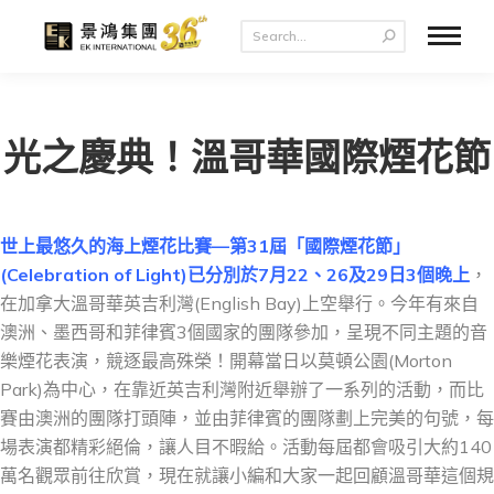
光之慶典！溫哥華國際煙花節
世上最悠久的海上煙花比賽—第31屆「國際煙花節」
(Celebration of Light)已分別於7月22、26及29日3個晚上
，
在加拿大溫哥華英吉利灣(English Bay)上空舉行。今年有來自
澳洲、墨西哥和菲律賓3個國家的團隊參加，呈現不同主題的音
樂煙花表演，競逐最高殊榮！開幕當日以莫頓公園(Morton
Park)為中心，在靠近英吉利灣附近舉辦了一系列的活動，而比
賽由澳洲的團隊打頭陣，並由菲律賓的團隊劃上完美的句號，每
場表演都精彩絕倫，讓人目不暇給。活動每屆都會吸引大約140
萬名觀眾前往欣賞，現在就讓小編和大家一起回顧溫哥華這個規