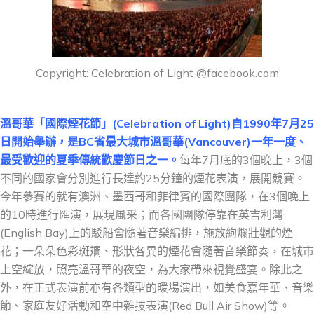
Copyright: Celebration of Light @facebook.com
溫哥華「國際煙花節」(Celebration of Light)自1990年7月25
日開始舉辦，是BC省最大城市溫哥華(Vancouver)一年一度、
最受歡迎的夏季傳統歡慶節日之一。
每年7月底的3個晚上，3個
不同的國家會分別進行長達約25分鐘的煙花表演，展開競賽。
今年參賽的就有澳洲、墨西哥和菲律賓的國際團隊，在3個晚上
的10時進行匯演，展現風采；而各國團隊停靠在英吉利灣
(English Bay)上的駁船會隨著音樂編排，施放絢爛壯觀的煙
花；一朵朵色彩斑斕、形狀各異的煙花會隨著音樂節奏，在城市
上空綻放，照亮溫哥華的夜空，為大家帶來視覺盛宴。除此之
外，在正式表演前亦有各類型的暖場演出，如美食嘉年華、音樂
節、家庭友好活動和空中雜技表演(Red Bull Air Show)等。