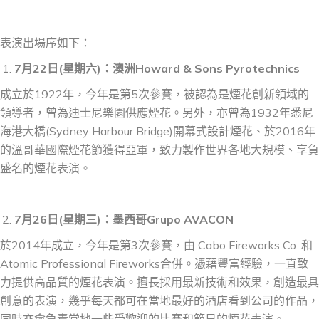
表演出場序如下：
7
月
22
日
(
星期
六
)
：
澳洲Howard & Sons Pyrotechnics
成立於1922年，今年是第5次參賽，被認為是煙花創新領域的
領導者，曾為迪士尼樂園供應煙花。另外，亦曾為1932年悉尼
海港大橋(Sydney Harbour Bridge)開幕式設計煙花、於2016年
的溫哥華國際煙花節獲得亞軍，致力製作世界各地大規模、享負
盛名的煙花表演。
7
月
2
6
日(星期
三
)
：
墨西哥Grupo AVACON
於2014年成立，今年是第3次參賽，由 Cabo Fireworks Co. 和
Atomic Professional Fireworks合併。憑藉豐富經驗，一直致
力提供高品質的煙花表演。擅長採用最新技術和效果，創造最具
創意的表演，幾乎每天都可在當地最好的酒店看到公司的作品，