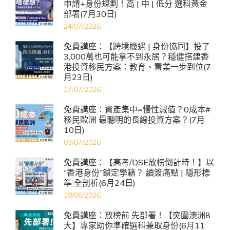
申請+身份規劃！高 | 中 | 低分 選科黃金
部署(7月30日)
24/07/2026
免費講座：【跨境機遇 | 身份協同】投了
3,000萬也可能拿不到永居？穩健搭建香
港投資移民方案：教育、置業一步到位(7
月23日)
17/07/2026
免費講座：資產集中=慢性減值？0成本#
移民歐洲 最聰明的長線投資方案？(7月
10日)
03/07/2026
免費講座：【高考/DSE放榜倒計時！】以
“香港身份”鎖定學籍？ 續簽痛點 | 隱形標
準 全剖析(6月24日)
18/06/2026
免費講座：放榜前 先部署！【突圍澳洲8
大】專家助你準確選科兼取身份(6月11