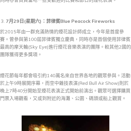
同時亦會負責當地一些受歡迎的比賽和節日的煙花表演。
7
月
29
日
(
星期
六
)
：
菲律賓Blue Peacock Fireworks
於2015年由一群充滿熱情的煙花設計師成立，今年是首度參
賽。曾參與第100屆菲律賓獨立慶典，同時亦是首個使用菲律賓
最高的摩天輪(Sky Eye)進行煙花音樂表演的團隊。較其他2國的
團隊獲得更多獎項。
煙花節每年都會吸引約140萬名來自世界各地的觀眾參與。活動
於上午9時展開序幕，而空中雜技表演(Red Bull Air Show)則於
晚上7時40分開始至煙花表演正式開始前演出。觀眾可選擇購買
門票入場觀看，又或到附近的海灘、公園、碼頭或船上觀賞。