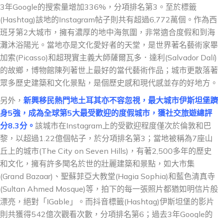
3年Google的搜索量增加336%，分項排名第3。至於標籤
(Hashtag)該地的Instagram帖子則共有超過6,772萬個。作為西
班牙第2大城市，擁有濃厚的地中海氛圍，非常適合度假和到海
灘沐浴陽光。當地亦是文化愛好者的天堂，是世界著名藝術家畢
加索(Picasso)和超現實主義大師薩爾瓦多．達利(Salvador Dalí)
的故鄉，博物館陳列著世上最好的當代藝術作品；城市更散落著
眾多歷史建築和文化景點，是個歷史感和現代感並存的好地方。
另外，
新興移民熱門地土耳其亦不容忽視，最大城市伊斯坦堡躋
身5強，成為全球第5大最受歡迎的度假城市，獲社交旅遊總評
分8.3分。
該城市在Instagram上的受歡迎程度僅次於倫敦和巴
黎，以超過1.22億個帖子，於分項排名第3；當地被稱為7座山
丘上的城市(The City on Seven Hills)，有著2,500多年的歷史
和文化，擁有許多聞名於世的壯麗建築和景點，如大市集
(Grand Bazaar)、聖蘇菲亞大教堂(Hagia Sophia)和藍色清真寺
(Sultan Ahmed Mosque)等，拍下的每一張照片都猶如明信片般
漂亮，絕對「IGable」。而抖音標籤(Hashtag)伊斯坦堡的影片
則共獲得542億次觀看次數，分項排名第6；過去3年Google的