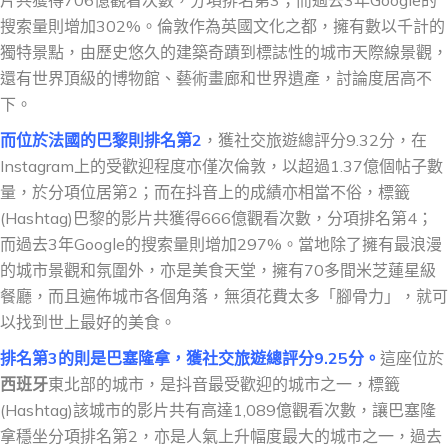
片共獲得706億觀看次數，分項排名第3；而過去3年Google的
搜索量則增加302%。倫敦作為英國文化之都，擁有數以千計的
獨特景點，由歷史悠久的建築奇蹟到標誌性的城市天際線景觀，
還有世界頂級的博物館、藝術畫廊和世界遺產，討論度居高不
下。
而位於法國的巴黎則排名第2
，獲社交旅遊總評分9.32分，在
Instagram上的受歡迎程度亦僅次倫敦，以超過1.37億個帖子數
量，於分項位居第2；而在抖音上的成績亦相當不俗，標籤
(Hashtag)巴黎的影片共獲得666億觀看次數，分項排名第4；
而過去3年Google的搜索量則增加297%。當地除了擁有最浪漫
的城市景觀和氛圍外，亦是美食天堂，擁有70多間米芝蓮星級
餐廳，而且遍佈城市各個角落，無須花費太多「腳骨力」，就可
以找到世上最好的美食。
排名第3的則是巴塞隆拿，獲社交旅遊總評分9.25分。
這座位於
西班牙
東北部的城市，是抖音最受歡迎的城市之一，標籤
(Hashtag)該城市的影片共有高達1,089億觀看次數，讓巴塞隆
拿穩坐分項排名第2，亦是人氣上升幅度最大的城市之一，過去