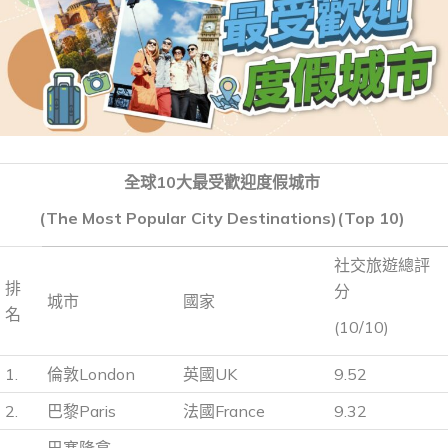
全球10大最受歡迎度假城市
(The Most Popular City Destinations)(Top 10)
社交旅遊總評
排
分
城市
國家
名
(10/10)
1.
倫敦London
英國UK
9.52
2.
巴黎Paris
法國France
9.32