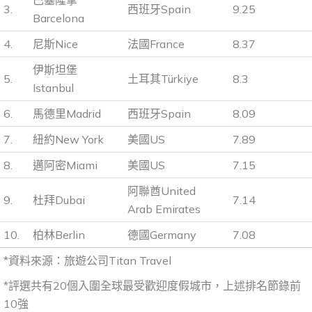
巴塞隆拿
3.
西班牙Spain
9.25
Barcelona
4.
尼斯Nice
法國France
8.37
伊斯坦堡
5.
土耳其Türkiye
8.3
Istanbul
6.
馬德里Madrid
西班牙Spain
8.09
7.
紐約New York
美國US
7.89
8.
邁阿密Miami
美國US
7.15
阿聯酋United
9.
杜拜Dubai
7.14
Arab Emirates
10.
柏林Berlin
德國Germany
7.08
*資料來源：旅遊公司Titan Travel
*評選共有20個入圍全球最受歡迎度假城市，上述排名節錄前
10強