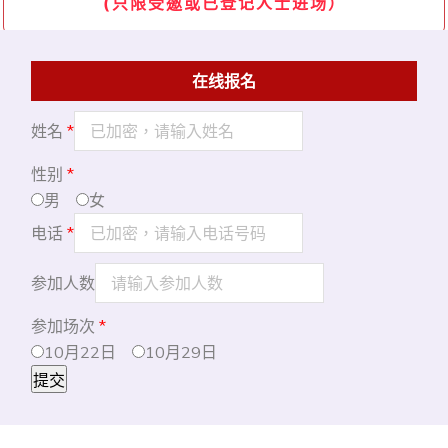
(只限受邀或已登记人士进场）
在线报名
姓名
*
性别
*
男
女
电话
*
参加人数
参加场次
*
10月22日
10月29日
提交