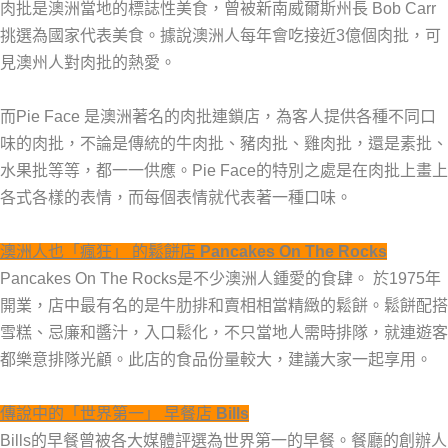
肉批是澳洲當地的標誌性美食，曾被新南威爾斯州長 Bob Carr
挑選為國家代表美食。據說澳洲人每年會吃接近3億個肉批，可
見澳州人對肉批的熱愛。
而Pie Face 是澳洲著名的肉批連鎖店，為客人提供各種不同口
味的肉批，不論是傳統的牛肉批、豬肉批、雞肉批，還是素批、
水果批等等，都一一供應。Pie Face的特別之處是在肉批上畫上
各式各樣的表情，而每個表情就代表著一種口味。
澳洲人也「瘋狂」 的鬆餅店
Pancakes On The Rocks
Pancakes On The Rocks是不少澳洲人鍾愛的食肆。 於1975年
開業，店中最有名的是牛肋排和賣相相當精緻的鬆餅。鬆餅配搭
雪糕、忌廉和醬汁，入口鬆化，不只當地人需時排隊，就連遊客
都樂意排隊光顧。此店的食品份量較大，建議大家一起享用。
傳說中的「世界第一」 早餐店
Bills
Bills的早餐曾被各大媒體評選為世界第一的早餐。餐廳的創辦人