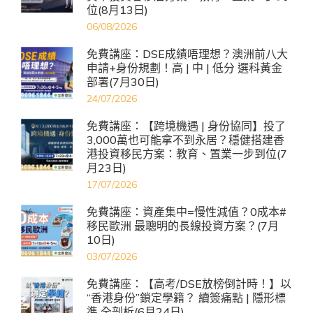
位(8月13日)
06/08/2026
免費講座：DSE成績唔理想？澳洲前八大
申請+身份規劃！高 | 中 | 低分 選科黃金
部署(7月30日)
24/07/2026
免費講座：【跨境機遇 | 身份協同】投了
3,000萬也可能拿不到永居？穩健搭建香
港投資移民方案：教育、置業一步到位(7
月23日)
17/07/2026
免費講座：資產集中=慢性減值？0成本#
移民歐洲 最聰明的長線投資方案？(7月
10日)
03/07/2026
免費講座：【高考/DSE放榜倒計時！】以
“香港身份”鎖定學籍？ 續簽痛點 | 隱形標
準 全剖析(6月24日)