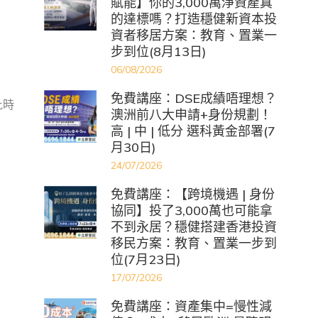
賦能】你的3,000萬淨資產真
的達標嗎？打造穩健新資本投
資者移居方案：教育、置業一
步到位(8月13日)
06/08/2026
免費講座：DSE成績唔理想？
批時
澳洲前八大申請+身份規劃！
高 | 中 | 低分 選科黃金部署(7
月30日)
24/07/2026
免費講座：【跨境機遇 | 身份
協同】投了3,000萬也可能拿
不到永居？穩健搭建香港投資
移民方案：教育、置業一步到
位(7月23日)
17/07/2026
免費講座：資產集中=慢性減